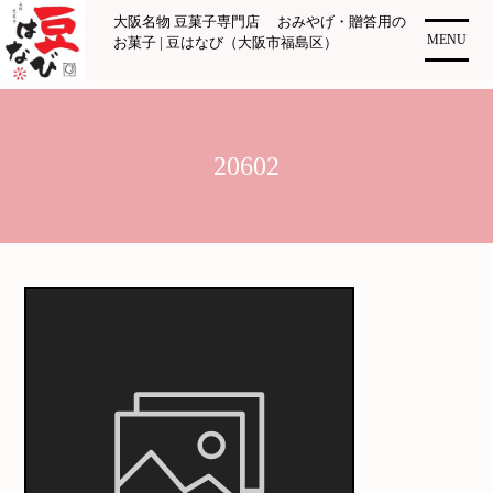
コ
大阪名物 豆菓子専門店 おみやげ・贈答用の
ン
MENU
お菓子 | 豆はなび（大阪市福島区）
テ
ン
ツ
に
20602
ス
キ
ッ
プ