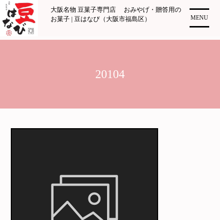
コ
大阪名物 豆菓子専門店 おみやげ・贈答用の
ン
MENU
お菓子 | 豆はなび（大阪市福島区）
テ
ン
ツ
に
20104
ス
キ
ッ
プ